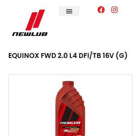
ENCONTRE O OLÉO IDEAL
SEJA REVENDEDOR
EQUINOX FWD 2.0 L4 DFI/TB 16V (G)